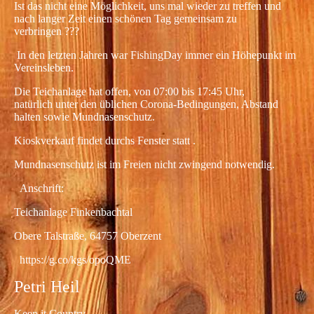
Ist das nicht eine Möglichkeit, uns mal wieder zu treffen und
nach langer Zeit einen schönen Tag gemeinsam zu
verbringen ???
In den letzten Jahren war FishingDay immer ein Höhepunkt im
Vereinsleben.
Die Teichanlage hat offen, von 07:00 bis 17:45 Uhr,
natürlich unter den üblichen Corona-Bedingungen, Abstand
halten sowie Mundnasenschutz.
Kioskverkauf findet durchs Fenster statt .
Mundnasenschutz ist im Freien nicht zwingend notwendig.
Anschrift:
Teichanlage Finkenbachtal
Obere Talstraße, 64757 Oberzent
https://g.co/kgs/opoQME
Petri Heil
Keep it Country