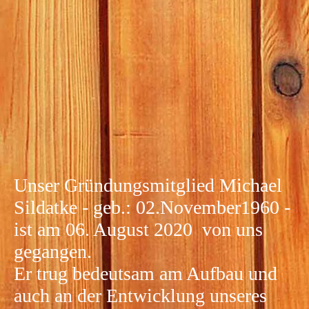
8950d6c5-0f4b-4605-8906-0c4694246799
b80abf03-95e0-45ad-ad34-51ba162c4dc0
Unser Gründungsmitglied Michael
Sildatke - geb.: 02.November1960 -
ist am 06. August 2020 von uns
gegangen.
Er trug bedeutsam am Aufbau und
auch an der Entwicklung unseres