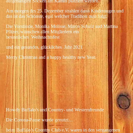
aufgehängten Socken am Kamin platziert werden.
Am morgen des 25. Dezember strahlen dann Kinderaugen und
das ist das Schönste, egal welcher Tradition man folgt.
Die Vorstände, Monika Molisse, Marco Schulz und Martina
Pfitzer, wünschen allen Mitgliedern ein
besinnliches Weihnachtsfest
und ein gesundes, glückliches Jahr 2021
Merry Christmas and a happy healthy new Year.
Weinachten
Howdy Buffalo’s und Country- und Westernfreunde
Die Corona-Pause wurde genutzt…
beim Buffalo’s Country Club e.V. waren in den vergangenen