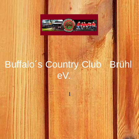
Buffalo´s Country Club Brühl
eV.
l