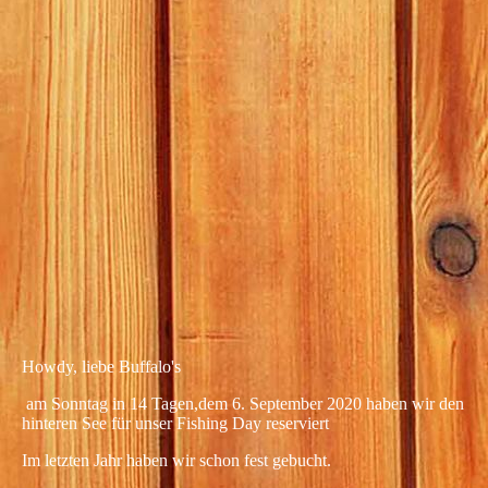
8e5e209a-954c-4d79-ab9c-9e786dcfbd53
91cfabab-c9c9-4e56-b394-a5e664b1f1fd
78ef92ee-14bf-4bdb-bab1-4e53077a0850
405bb12e-60ce-48c1-a352-459c7f177579
19460a5f-8a1a-4840-acf6-b90566ad5c15
384278de-0bc7-4579-abf9-e847ba4fb300
ae192952-d836-42bf-bde1-7c7063669bf7
Howdy, liebe Buffalo's
am Sonntag in 14 Tagen,
dem 6. September 2020 haben wir den
hinteren See für unser Fishing Day reserviert
Im letzten Jahr haben wir schon fest gebucht.