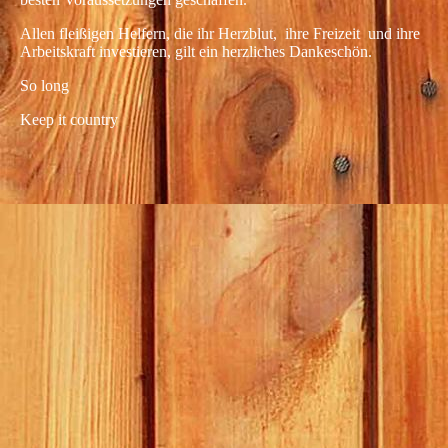
Allen fleißigen Helfern, die ihr Herzblut, ihre Freizeit und ihre
Arbeitskraft investieren, gilt ein herzliches Dankeschön.
So long
Keep it country
b53dadd7-29fb-4a23-afd9-75f73e177074
f82620eb-1cfb-41a3-b2f1-55de88553882
fcfc8d96-64fd-4103-9fd4-8d68ead0014b
a6b4c3f2-79a5-413b-ba1b-9c613772a17e
f8b42b8d-8e08-47a1-afc8-7757fc01d08d
adeef6c0-b5b9-4ffb-82ca-c0f6428455e8
ac440e81-4877-4baa-8f64-381f95272c94
9733f44d-348c-426f-b645-368e78b6444c