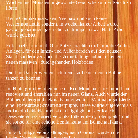
Wochen und Monaten ungewohnte Geräusche auf der Ranch zu
hören.
Keine Countrymusik, kein Yee-haw und auch keine
Westernromantik, sondern, in wochenlanger Arbeit wurde
gesägt, gehämmert, gestrichen, entrümpelt usw. Harte Arbeit
wurde geleistet.
Fritz Triebskorn und Otto Pfitzer brachten nicht nur die Audio-
Anlagen, für den Innen- und Außenbereich auf den neusten
Stand, sondern versahen die Veranstaltungsbühne mit einem
neuen massiven , durchgehenden Holzboden.
Die LineDancer werden sich freuen auf einer neuen Bühne
tanzen zu können.
Im Hintergrund wurden unsere „Red Mountains“ restauriert und
renoviert und erstrahlen nun im neuen Glanz. Auch wurde der
Bühnenhintergrund dekorativ aufgewertet . Martina organisierte
eine lebensgroße Schaufensterpuppe. Diese wurde stilgerecht als
Indianerin bekleidet und ist ein Highlight auf der Ranch.
Desweiteren restauriert Veronika Fitterer den „Totempfahl“ und
sie sorgte für eine schöne Bepflanzung am Bühnenaufgang.
Für zukünftige Veranstaltungen, nach Corona, wurden die
besten Voraussetzungen geschaffen.