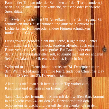
Familie der Truthan oder der Schinken auf den Tisch, sondern je
nach Region auch südamerikanische, deutsche oder karibische
Spezialitäten.
Ganz wichtig ist bei den US-Amerikanern der Lichterglanz. Sie
schmücken ihre Häuser drinnen und außerhalb opulent mit
Lichterketten. Rentiere oder andere Figuren schmücken
funkelnd die Gärten.
Lustigerweise gehören nicht nur Sterne, Kugeln und Lichter
zum festlichen Baumschmuck, sondern offenbar auch eine im
Baum versteckte Weihnachtsgurke. Ein Brauch, der eine
deutsche Tradition darstellen soll, so glaubt man auf der anderen
Seite des Atlantiks! Ob etwas dran ist, ist nicht überliefert.
Während man in Deutschland bereits am 24. Dezember unter
dem Weihnachtsbaum in Familie feiert, findet der Christmas Day
in den USA erst am 25. Dezember statt.
Allerdings trifft man sich bereits einen Tag vorher zum
Kirchgang und gemeinsamen Essen.
Santa Claus, der freundliche Mann mit dem weißen Bart, kommt
in der Nacht vom 24. auf den 25. Dezember durch den
Schornstein gerutscht und verteilt die Geschenke, die in den