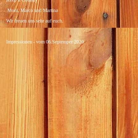
Moni,
Marco und Martina
Wir freuen uns sehr auf euch.
Impressionen - vom 06.Septemper 2020
2a82606b-cd94-4e30-ac3c-0db825b2ae45
89461c50-f8df-4418-b529-81ff14866909
ea7c48a4-e28f-434b-9554-832e968690b7
da57e85b-7222-4281-8f86-6dfa251adab4
d52e0913-9686-4d9b-970e-7af497a63b73
ac3f0154-132a-4a24-adda-17b520b2e277
f01c0015-4bbd-41cd-a850-d2f0e9a2f63b
f889fc33-a621-4fed-8413-b8bc45b00784